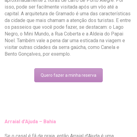
aproximadamente 2 horas de carro de Porto Alegre. Por
isso, pode ser facilmente visitada após um vôo até a
capital. A arquitetura de Gramado é uma das características
da cidade que mais chamam a atenção dos turistas. E entre
os passeios que você pode fazer, se destacam: o Lago
Negro, o Mini Mundo, a Rua Coberta e a Aldeia do Papai
Noel. Também vale a pena dar uma esticada na viagem e
visitar outras cidades da serra gaúcha, como Canela e
Bento Gonçalves, por exemplo.
Quero fazer a minha reserva
Arraial d’Ajuda – Bahia
Se o casal é fã de praia, então Arraial d’Ajuda é uma