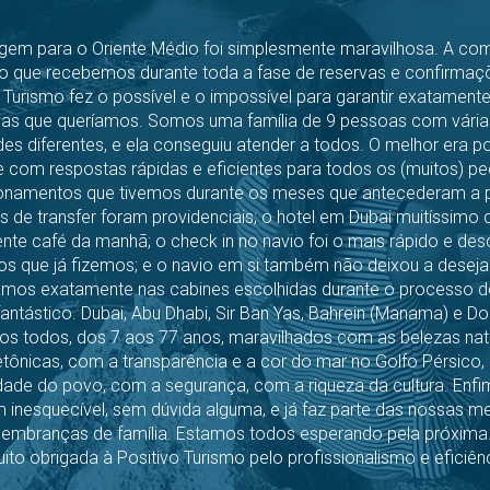
gem para o Oriente Médio foi simplesmente maravilhosa. A co
o que recebemos durante toda a fase de reservas e confirmaçõ
 Turismo fez o possível e o impossível para garantir exatament
ias que queríamos. Somos uma família de 9 pessoas com vária
es diferentes, e ela conseguiu atender a todos. O melhor era p
 com respostas rápidas e eficientes para todos os (muitos) pe
onamentos que tivemos durante os meses que antecederam a p
s de transfer foram providenciais; o hotel em Dubai muitíssimo 
nte café da manhã; o check in no navio foi o mais rápido e de
os que já fizemos; e o navio em si também não deixou a deseja
os exatamente nas cabines escolhidas durante o processo de
fantástico. Dubai, Abu Dhabi, Sir Ban Yas, Bahrein (Manama) e Do
s todos, dos 7 aos 77 anos, maravilhados com as belezas natu
etônicas, com a transparência e a cor do mar no Golfo Pérsico
dade do povo, com a segurança, com a riqueza da cultura. Enfi
 inesquecível, sem dúvida alguma, e já faz parte das nossas m
lembranças de família. Estamos todos esperando pela próxima
ito obrigada à Positivo Turismo pelo profissionalismo e eficiênc