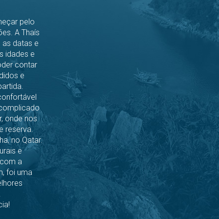
meçar pelo
es. A Thaís
e as datas e
s idades e
oder contar
didos e
artida.
confortável
scomplicado
r, onde nos
 reserva.
ha, no Qatar.
rais e
, com a
m, foi uma
elhores
.
ia!