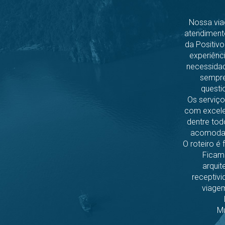
Nossa via
atendiment
da Positivo
experiênc
necessidad
sempre
questi
Os serviço
com excele
dentre tod
acomodam
O roteiro é 
Ficamo
arquit
receptivi
viagem
Mu