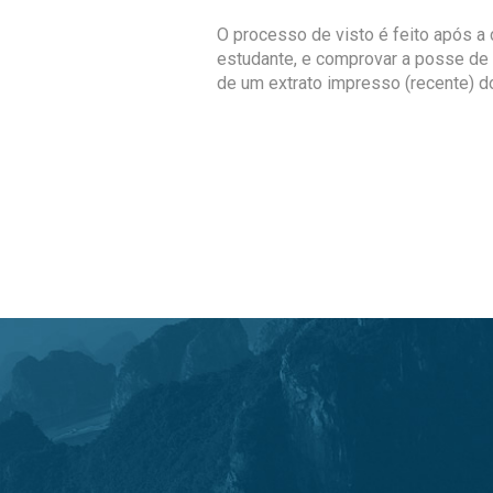
O processo de visto é feito após a 
estudante, e comprovar a posse de 3
de um extrato impresso (recente) d