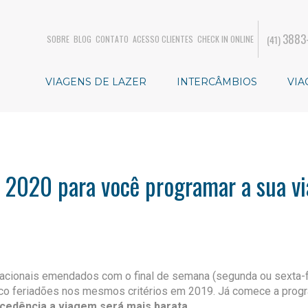
3883
(41)
SOBRE
BLOG
CONTATO
ACESSO CLIENTES
CHECK IN ONLINE
VIAGENS DE LAZER
INTERCÂMBIOS
VIA
m 2020 para você programar a sua v
 nacionais emendados com o final de semana (segunda ou sexta-f
inco feriadões nos mesmos critérios em 2019. Já comece a prog
cedência a viagem será mais barata