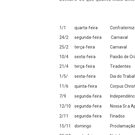
1/1
quarta-feira
Confraterniz
24/2
segunda-feira
Carnaval
25/2
terça-feira
Carnaval
10/4
sexta-feira
Paixão de Cri
21/4
terça-feira
Tiradentes
1/5/
sexta-feira
Dia do Traba
11/6
quinta-feira
Corpus Christ
7/9
segunda-feira
Independênci
12/10
segunda-feira
Nossa Sr.a Ap
2/11
segunda-feira
Finados
15/11
domingo
Proclamação