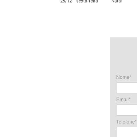
25/12
sexta-feira
Natal
Nome*
Email*
Telefone*