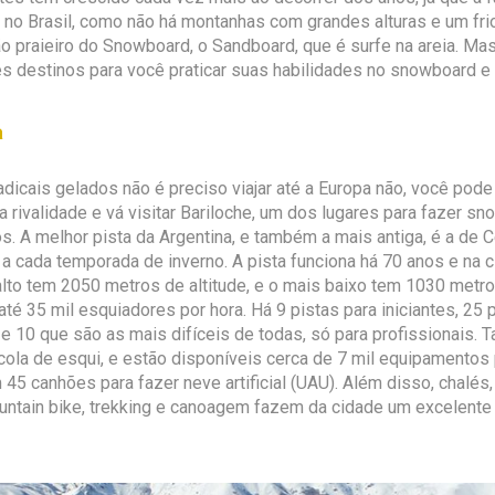
 no Brasil, como não há montanhas com grandes alturas e um fr
o praieiro do Snowboard, o Sandboard, que é surfe na areia. M
s destinos para você praticar suas habilidades no snowboard e 
a
adicais gelados não é preciso viajar até a Europa não, você pod
a rivalidade e vá visitar Bariloche, um dos lugares para fazer s
s. A melhor pista da Argentina, e também a mais antiga, é a de C
 a cada temporada de inverno. A pista funciona há 70 anos e na 
alto tem 2050 metros de altitude, e o mais baixo tem 1030 metr
é 35 mil esquiadores por hora. Há 9 pistas para iniciantes, 25 p
 10 que são as mais difíceis de todas, só para profissionais.
cola de esqui, e estão disponíveis cerca de 7 mil equipamentos p
5 canhões para fazer neve artificial (UAU). Além disso, chalés,
ntain bike, trekking e canoagem fazem da cidade um excelente 