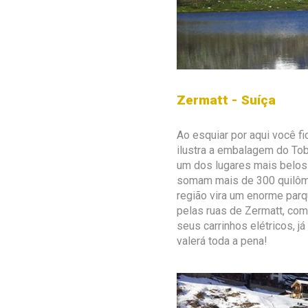
Zermatt - Suíça
Ao esquiar por aqui você f
ilustra a embalagem do Tob
um dos lugares mais belos 
somam mais de 300 quilômet
região vira um enorme parq
pelas ruas de Zermatt, co
seus carrinhos elétricos, j
valerá toda a pena!