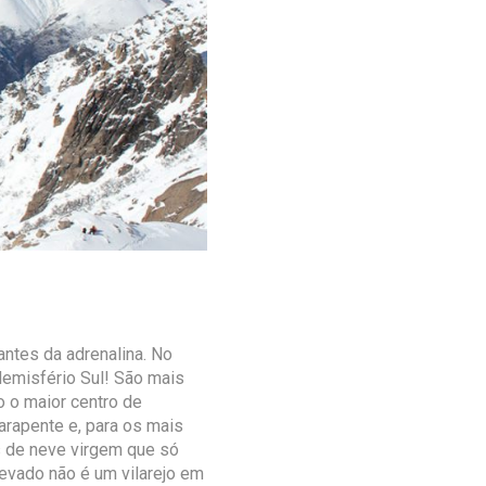
ntes da adrenalina. No
Hemisfério Sul! São mais
o o maior centro de
arapente e, para os mais
s de neve virgem que só
evado não é um vilarejo em