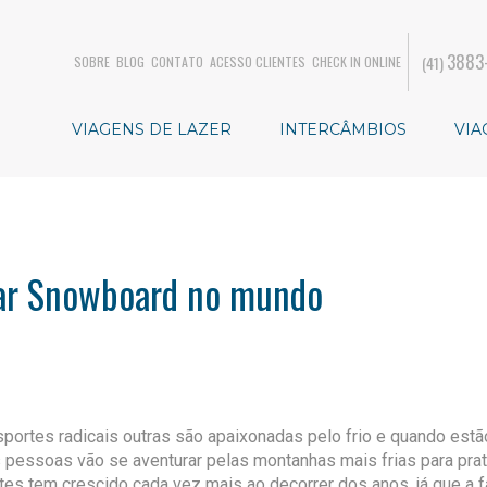
3883
(41)
SOBRE
BLOG
CONTATO
ACESSO CLIENTES
CHECK IN ONLINE
VIAGENS DE LAZER
INTERCÂMBIOS
VIA
car Snowboard no mundo
rtes radicais outras são apaixonadas pelo frio e quando estã
 pessoas vão se aventurar pelas montanhas mais frias para pra
es tem crescido cada vez mais ao decorrer dos anos, já que a fa