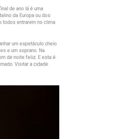
inal de ano lá é uma
talino da Europa ou dos
do todos entrarem no clima
panhar um espetáculo cheio
ores e um soprano. Na
m de noite feliz. E esta é
ado. Visitar a cidade