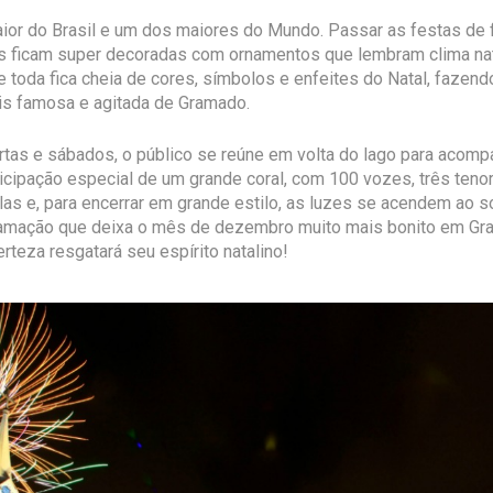
or do Brasil e um dos maiores do Mundo. Passar as festas de f
uas ficam super decoradas com ornamentos que lembram clima na
e toda fica cheia de cores, símbolos e enfeites do Natal, fazen
ais famosa e agitada de Gramado.
artas e sábados, o público se reúne em volta do lago para acom
ticipação especial de um grande coral, com 100 vozes, três ten
las e, para encerrar em grande estilo, as luzes se acendem ao so
amação que deixa o mês de dezembro muito mais bonito em Gram
teza resgatará seu espírito natalino!