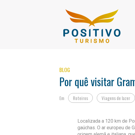
BLOG
Por quê visitar Gra
Em
Roteiros
Viagens de lazer
Localizada a 120 km de Po
gaúchas. O ar europeu de G
origem alemã e italiana, q