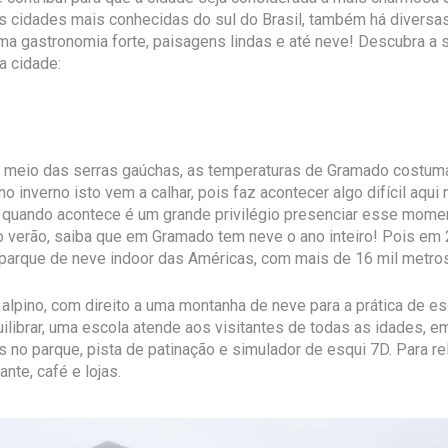
s cidades mais conhecidas do sul do Brasil, também há diversas
a gastronomia forte, paisagens lindas e até neve! Descubra a 
a cidade:
o meio das serras gaúchas, as temperaturas de Gramado cost
o inverno isto vem a calhar, pois faz acontecer algo difícil aqui 
quando acontece é um grande privilégio presenciar esse mome
o verão, saiba que em Gramado tem neve o ano inteiro! Pois em 
 parque de neve indoor das Américas, com mais de 16 mil metro
 alpino, com direito a uma montanha de neve para a prática de e
librar, uma escola atende aos visitantes de todas as idades, 
 no parque, pista de patinação e simulador de esqui 7D. Para re
ante, café e lojas.