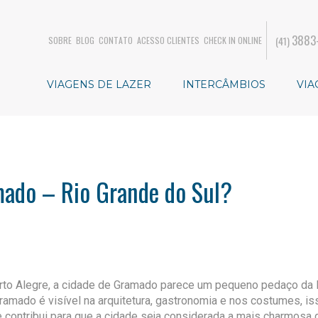
3883
(41)
SOBRE
BLOG
CONTATO
ACESSO CLIENTES
CHECK IN ONLINE
VIAGENS DE LAZER
INTERCÂMBIOS
VIA
mado – Rio Grande do Sul?
rto Alegre, a cidade de Gramado parece um pequeno pedaço da 
ramado é visível na arquitetura, gastronomia e nos costumes, i
ue contribui para que a cidade seja considerada a mais charmosa