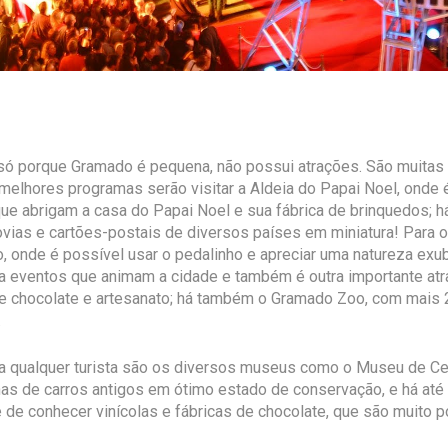
ó porque Gramado é pequena, não possui atrações. São muitas 
 melhores programas serão visitar a Aldeia do Papai Noel, onde é
 que abrigam a casa do Papai Noel e sua fábrica de brinquedos; 
rovias e cartões-postais de diversos países em miniatura! Para 
onde é possível usar o pedalinho e apreciar uma natureza exube
ra eventos que animam a cidade e também é outra importante atra
 de chocolate e artesanato; há também o Gramado Zoo, com mais
.
ra qualquer turista são os diversos museus como o Museu de C
as de carros antigos em ótimo estado de conservação, e há at
de conhecer vinícolas e fábricas de chocolate, que são muito po