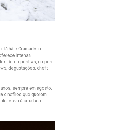
 lá há o Gramado in
oferece intensa
rtos de orquestras, grupos
ows, degustações, chefs
 anos, sempre em agosto.
da cinéfilos que querem
filo, essa é uma boa