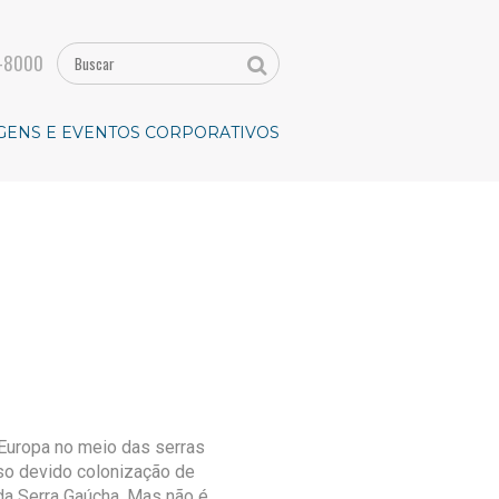
-8000
GENS E EVENTOS CORPORATIVOS
Europa no meio das serras
sso devido colonização de
 da Serra Gaúcha. Mas não é