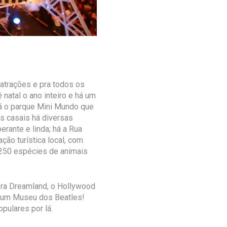
atrações e pra todos os
 natal o ano inteiro e há um
há o parque Mini Mundo que
os casais há diversas
rante e linda; há a Rua
ção turística local, com
 250 espécies de animais
era Dreamland, o Hollywood
é um Museu dos Beatles!
pulares por lá.