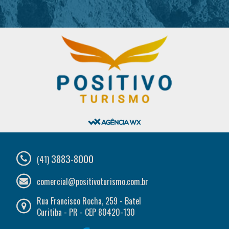
3883-8000
(41)
comercial@positivoturismo.com.br
Rua Francisco Rocha, 259 - Batel
Curitiba - PR - CEP 80420-130
*Todos os valores referentes às promoções desse site podem sofrer
alterações sem aviso prévio.
*Disponibilidade das promoções que contém nesse site podem sofrer
alterações sem aviso prévio.