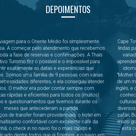
DEPOIMENTOS
Cape Town é um destino imperdível para quem gosta de
lindas paisagens, praias, montanhas, passeios dos mais
variados tipos, esportes e também para quem quer
aprender ou aprimorar uma língua estrangeira, no caso o
idioma inglês. No meu caso, planejei a viagem para
“Mother City” para fazer um curso de inglês com duração
de um mês e meio com a finalidade de aprimorar o meu
inglês, e o fiz. Fiquei hospedado na escola onde estudei e
conheci muitas pessoas de vários outros países, com
culturas e costumes diferentes dos meus. Também fiz
diversos passeios, tais como hiking em montanhas, surf,
safári, Bungee jumping, dentre outros. É uma experiência
muito gratificante para quem deseja explorar o mundo e
está com a mente aberta para aprender uma cultura
diferente.