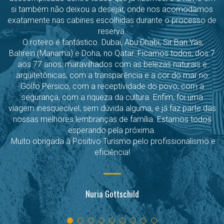
si também não deixou a desejar, onde nos acomodamos
exatamente nas cabines escolhidas durante o processo de
reserva.
O roteiro é fantástico. Dubai, Abu Dhabi, Sir Ban Yas,
Bahrein (Manama) e Doha, no Qatar. Ficamos todos, dos 7
aos 77 anos, maravilhados com as belezas naturais e
arquitetônicas, com a transparência e a cor do mar no
Golfo Pérsico, com a receptividade do povo, com a
segurança, com a riqueza da cultura. Enfim, foi uma
viagem inesquecível, sem dúvida alguma, e já faz parte das
nossas melhores lembranças de família. Estamos todos
esperando pela próxima.
Muito obrigada à Positivo Turismo pelo profissionalismo e
eficiência!
Nuria Gottschild