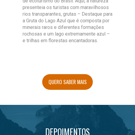
de ecoturismo do Brasil. Aqui, a natureza
presenteia os turistas com maravilhosos
rios transparantes, grutas – Destaque para
a Gruta do Lago Azul que é composta por
minerais raros e diferentes formações
rochosas e um lago extremamente azul –
e trilhas em florestas encantadoras.
QUERO SABER MAIS
DEPOIMENTOS