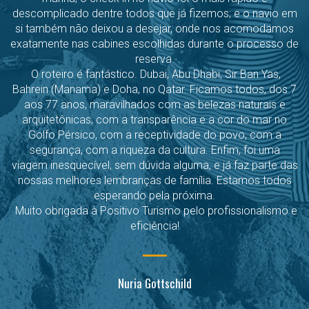
descomplicado dentre todos que já fizemos; e o navio em
si também não deixou a desejar, onde nos acomodamos
exatamente nas cabines escolhidas durante o processo de
reserva.
O roteiro é fantástico. Dubai, Abu Dhabi, Sir Ban Yas,
Bahrein (Manama) e Doha, no Qatar. Ficamos todos, dos 7
aos 77 anos, maravilhados com as belezas naturais e
arquitetônicas, com a transparência e a cor do mar no
Golfo Pérsico, com a receptividade do povo, com a
segurança, com a riqueza da cultura. Enfim, foi uma
viagem inesquecível, sem dúvida alguma, e já faz parte das
nossas melhores lembranças de família. Estamos todos
esperando pela próxima.
Muito obrigada à Positivo Turismo pelo profissionalismo e
eficiência!
Nuria Gottschild