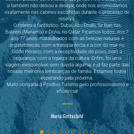
si também não deixou a desejar, onde nos acomodamos
exatamente nas cabines escolhidas durante o processo de
reserva.
O roteiro é fantástico. Dubai, Abu Dhabi, Sir Ban Yas,
Bahrein (Manama) e Doha, no Qatar. Ficamos todos, dos 7
aos 77 anos, maravilhados com as belezas naturais e
arquitetônicas, com a transparência e a cor do mar no
Golfo Pérsico, com a receptividade do povo, com a
segurança, com a riqueza da cultura. Enfim, foi uma
viagem inesquecível, sem dúvida alguma, e já faz parte das
nossas melhores lembranças de família. Estamos todos
esperando pela próxima.
Muito obrigada à Positivo Turismo pelo profissionalismo e
eficiência!
Nuria Gottschild