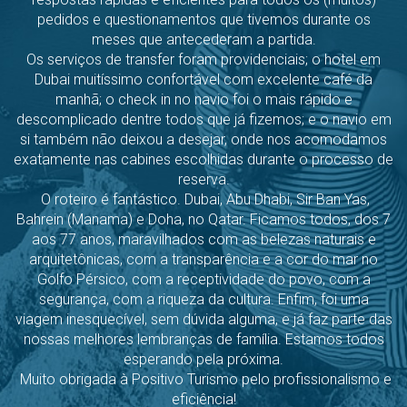
pedidos e questionamentos que tivemos durante os
meses que antecederam a partida.
Os serviços de transfer foram providenciais; o hotel em
Dubai muitíssimo confortável com excelente café da
manhã; o check in no navio foi o mais rápido e
descomplicado dentre todos que já fizemos; e o navio em
si também não deixou a desejar, onde nos acomodamos
exatamente nas cabines escolhidas durante o processo de
reserva.
O roteiro é fantástico. Dubai, Abu Dhabi, Sir Ban Yas,
Bahrein (Manama) e Doha, no Qatar. Ficamos todos, dos 7
aos 77 anos, maravilhados com as belezas naturais e
arquitetônicas, com a transparência e a cor do mar no
Golfo Pérsico, com a receptividade do povo, com a
segurança, com a riqueza da cultura. Enfim, foi uma
viagem inesquecível, sem dúvida alguma, e já faz parte das
nossas melhores lembranças de família. Estamos todos
esperando pela próxima.
Muito obrigada à Positivo Turismo pelo profissionalismo e
eficiência!