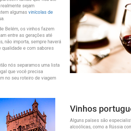
a realmente sejam
istem algumas
vinícolas de
a.
de Belém, os vinhos fazem
sam entre as gerações até
ís, não importa, sempre haverá
e qualidade e com sabores
tão nós separamos uma lista
ugal que você precisa
am no seu roteiro de viagem
Vinhos portugu
Alguns países são especiali
alcoólicas, como a Rússia co