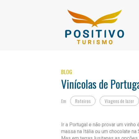
BLOG
Vinícolas de Portug
Em
Roteiros
Viagens de lazer
Ir a Portugal e não provar um vinh
massa na Itália ou um chocolate na 
Mas em terras lusitanas as opções 