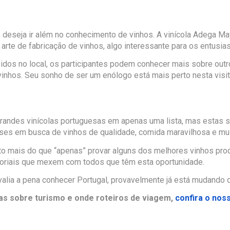
 deseja ir além no conhecimento de vinhos. A vinícola Adega M
 arte de fabricação de vinhos, algo interessante para os entusia
idos no local, os participantes podem conhecer mais sobre out
vinhos. Seu sonho de ser um enólogo está mais perto nesta visit
 grandes vinícolas portuguesas em apenas uma lista, mas estas
íses em busca de vinhos de qualidade, comida maravilhosa e mu
o mais do que “apenas” provar alguns dos melhores vinhos produ
oriais que mexem com todos que têm esta oportunidade.
valia a pena conhecer Portugal, provavelmente já está mudando d
cas sobre turismo e onde roteiros de viagem,
confira o nos