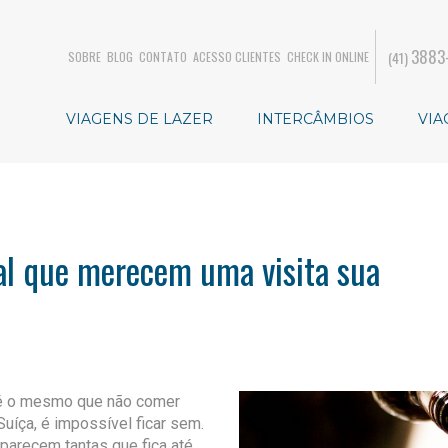
3883
(41)
SOBRE
BLOG
CONTATO
ACESSO CLIENTES
CHECK IN ONLINE
VIAGENS DE LAZER
INTERCÂMBIOS
VIA
al que merecem uma visita sua
o é o mesmo que não comer
Suíça, é impossível ficar sem.
parecem tantas que fica até